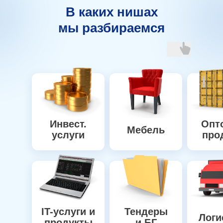
В каких нишах
мы разбираемся
Инвест.
Опт
Мебель
услуги
про
IT-услуги и
Тендеры
Логи
продукты
и БГ