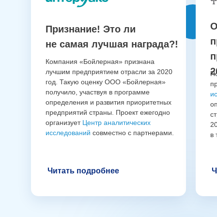
О
Признание! Это ли
п
не самая лучшая награда?!
п
Компания «Бойлерная» признана
2
лучшим предприятием отрасли за 2020
П
год. Такую оценку ООО «Бойлерная»
п
получило, участвуя в программе
и
определения и развития приоритетных
о
предприятий страны. Проект ежегодно
с
организует
Центр аналитических
2
исследований
совместно с партнерами.
в
Читать подробнее
Ч