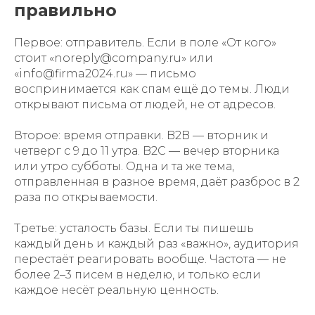
правильно
Первое: отправитель. Если в поле «От кого»
стоит «noreply@company.ru» или
«info@firma2024.ru» — письмо
воспринимается как спам ещё до темы. Люди
открывают письма от людей, не от адресов.
Второе: время отправки. B2B — вторник и
четверг с 9 до 11 утра. B2C — вечер вторника
или утро субботы. Одна и та же тема,
отправленная в разное время, даёт разброс в 2
раза по открываемости.
Третье: усталость базы. Если ты пишешь
каждый день и каждый раз «важно», аудитория
перестаёт реагировать вообще. Частота — не
более 2–3 писем в неделю, и только если
каждое несёт реальную ценность.