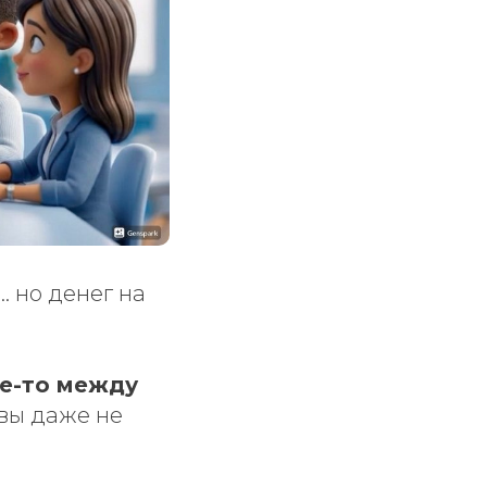
… но денег на
де-то между
 вы даже не