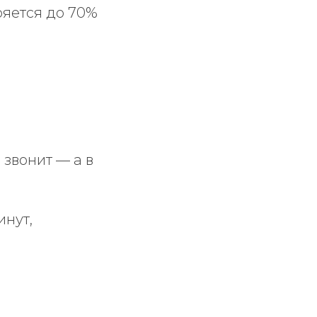
еряется до 70%
 звонит — а в
инут,