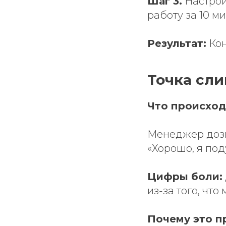
Шаг 3.
Настро
работу за 10 м
Результат:
Кон
Точка сл
Что происход
Менеджер дозв
«Хорошо, я под
Цифры боли:
из-за того, чт
Почему это п