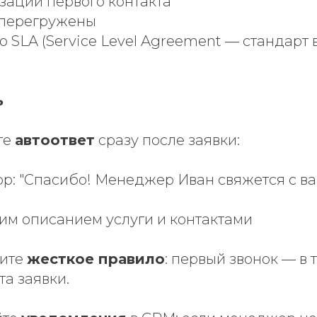
зации первого контакта
перегружены
о SLA (Service Level Agreement — стандарт
ь
те
автоответ
сразу после заявки:
: "Спасибо! Менеджер Иван свяжется с ва
ким описанием услуги и контактами
вите
жесткое правило
: первый звонок — в
а заявки.