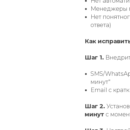
Нет автомати
Менеджеры 
Нет понятног
ответа)
Как исправит
Шаг 1.
Внедри
SMS/WhatsApp
минут"
Email с крат
Шаг 2.
Устано
минут
с момент