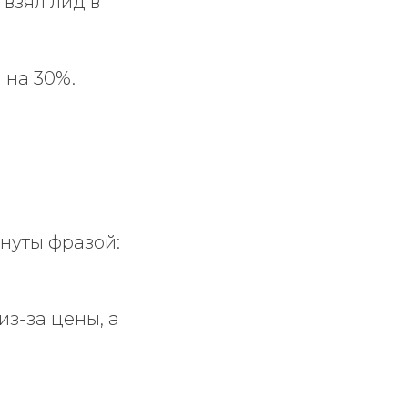
взял лид в
 на 30%.
нуты фразой:
з-за цены, а