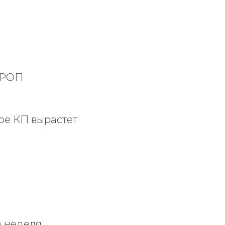
ю РОП
ое КП вырастет
 неделя.