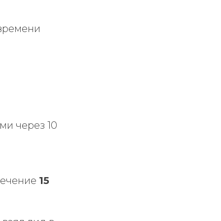
 времени
ми через 10
 течение
15