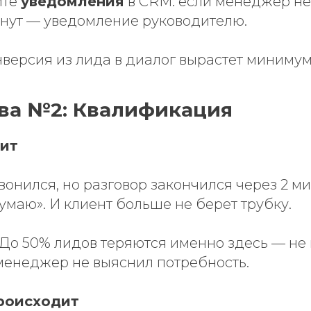
йте
уведомления
в CRM: если менеджер не 
инут — уведомление руководителю.
версия из лида в диалог вырастет минимум
ива №2: Квалификация
ит
онился, но разговор закончился через 2 ми
умаю». И клиент больше не берет трубку.
До 50% лидов теряются именно здесь — не и
о менеджер не выяснил потребность.
роисходит