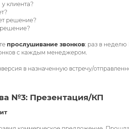
 у клиента?
ет?
ет решение?
 решение?
те
прослушивание звонков
: раз в недел
вонков с каждым менеджером.
версия в назначенную встречу/отправленн
ва №3: Презентация/КП
ит
авил коммерческое предложение. Прошла