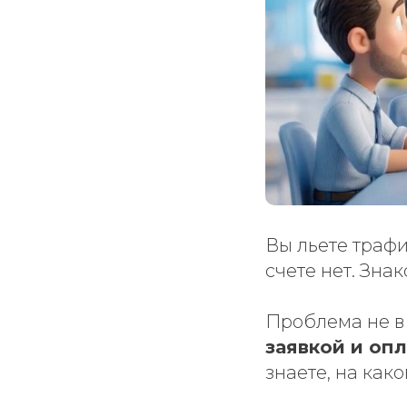
Вы льете трафи
счете нет. Зна
Проблема не в 
заявкой и оп
знаете, на как