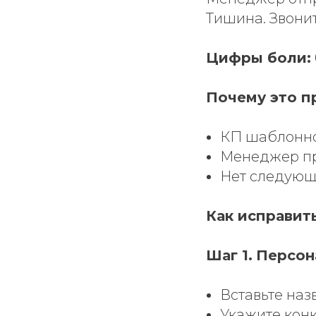
Тишина. Звонит
Цифры боли:
Почему это п
КП шаблонное
Менеджер пр
Нет следующ
Как исправит
Шаг 1.
Персон
Вставьте наз
Укажите кон