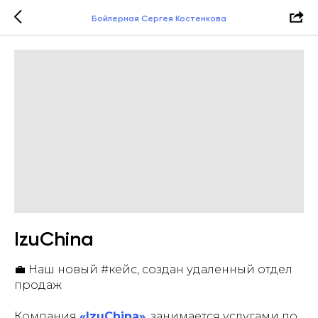
Бойлерная Сергея Костенкова
IzuChina
💼 Наш новый #кейс, создан удаленный отдел
продаж
Компания
«IzuChina»
, занимается услугами по