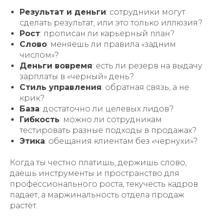
Результат и деньги
: сотрудники могут
сделать результат, или это только иллюзия?
Рост
: прописан ли карьерный план?
Слово
: меняешь ли правила «задним
числом»?
Деньги вовремя
: есть ли резерв на выдачу
зарплаты в «черный» день?
Стиль управления
: обратная связь, а не
крик?
База
: достаточно ли целевых лидов?
Гибкость
: можно ли сотрудникам
тестировать разные подходы в продажах?
Этика
: обещания клиентам без «чернухи»?
Когда ты честно платишь, держишь слово,
даёшь инструменты и пространство для
профессионального роста, текучесть кадров
падает, а маржинальность отдела продаж
растёт.