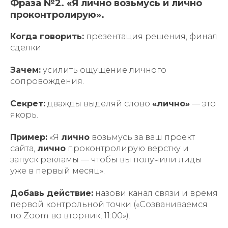
Фраза №2. «Я лично возьмусь и лично
проконтролирую».
Когда говорить:
презентация решения, финал
сделки.
Зачем:
усилить ощущение личного
сопровождения.
Секрет:
дважды выделяй слово
«лично»
— это
якорь.
Пример:
«Я
лично
возьмусь за ваш проект
сайта,
лично
проконтролирую верстку и
запуск рекламы — чтобы вы получили лиды
уже в первый месяц».
Добавь действие:
назови канал связи и время
первой контрольной точки («Созваниваемся
по Zoom во вторник, 11:00»).