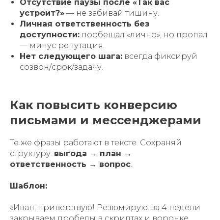
Отсутствие паузы после «Так вас
устроит?»
— не забивай тишину.
Личная ответственность без
доступности:
пообещал «лично», но пропал
— минус репутация.
Нет следующего шага:
всегда фиксируй
созвон/срок/задачу.
Как повысить конверсию
письмами и мессенджерами
Те же фразы работают в тексте. Сохраняй
структуру:
выгода → план →
ответственность → вопрос
.
Шаблон:
«Иван, приветствую! Резюмирую: за 4 недели
закрываем пробелы в скриптах и воронке,