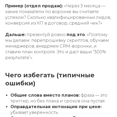
Пример (отдел продаж):
«Через 3 месяца —
какие показатели по воронке вы считаете
успехом? Сколько квалифицированных лидов,
конверсия из КП в договор, средний чек?»
Дальше:
презентуй ровно
под это
: «Поэтому
мы делаем: перепрошивку скриптов, обучаем
менеджеров, внедряем CRM-воронки, и
ставим план контроля. Это и даст ваши “300%
результата”».
Чего избегать (типичные
ошибки)
Общие слова вместо планов:
фраза — это
триггер, но без плана и сроков она пустая.
Оправдательная интонация при цене:
убивает уверенность.