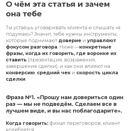
О чём эта статья и зачем
она тебе
Ты устаёшь уговаривать клиента и слышать «я
подумаю»? Значит, тебе нужны инструменты,
которые поднимают
доверие
и
управляют
фокусом разговора
. Ниже —
конкретные
фразы, когда их говорить, где воронке их
ставить
(презентация, возражения,
завершение сделки), и как они влияют на
конверсию
,
средний чек
и
скорость цикла
сделки
.
Фраза №1. «Прошу нам довериться один
раз — мы не подведём. Сделаем все в
лучшем виде, и вы нас поблагодарите».
Когда говорить:
финал переговоров, клиент
колеблется.